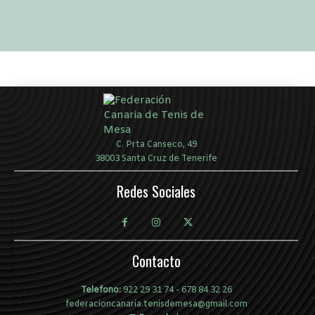
C. Prta Canseco, 49
38003 Santa Cruz de Tenerife
Redes Sociales
Contacto
Telefono:
922 29 31 74
-
678 84 32 26
federacioncanaria.tenisdemesa@gmail.com