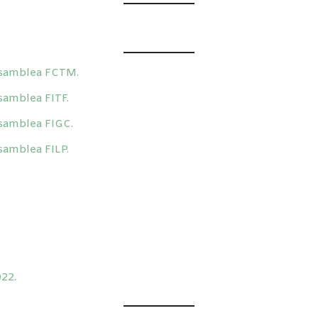
 Asamblea FCTM.
samblea FITF.
Asamblea FIGC.
samblea FILP.
022.