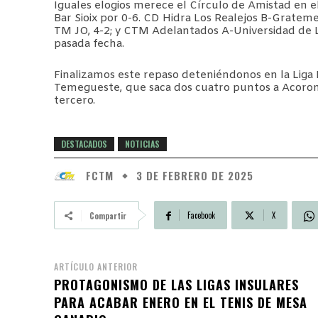
Iguales elogios merece el Círculo de Amistad en e
Bar Sioix por 0-6. CD Hidra Los Realejos B-Gratem
TM JO, 4-2; y CTM Adelantados A-Universidad de L
pasada fecha.
Finalizamos este repaso deteniéndonos en la Liga 
Temegueste, que saca dos cuatro puntos a Acorom
tercero.
DESTACADOS
NOTICIAS
FCTM
3 DE FEBRERO DE 2025
Facebook
X
Compartir
ARTÍCULO ANTERIOR
PROTAGONISMO DE LAS LIGAS INSULARES
PARA ACABAR ENERO EN EL TENIS DE MESA