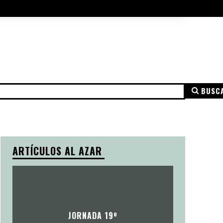
A DE COOKIES
AVISO LEGAL
MÁS
BUSC
NSPARENCIA
AVISO LEGAL
POLÍTICA DE PRIVACIDAD
ARTÍCULOS AL AZAR
JORNADA 19º