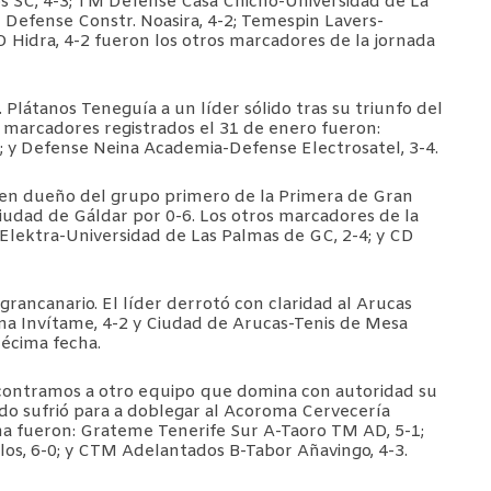
s SC, 4-3; TM Defense Casa Chicho-Universidad de La
 Defense Constr. Noasira, 4-2; Temespin Lavers-
 Hidra, 4-2 fueron los otros marcadores de la jornada
Plátanos Teneguía a un líder sólido tras su triunfo del
os marcadores registrados el 31 de enero fueron:
 y Defense Neina Academia-Defense Electrosatel, 3-4.
 en dueño del grupo primero de la Primera de Gran
Ciudad de Gáldar por 0-6. Los otros marcadores de la
Elektra-Universidad de Las Palmas de GC, 2-4; y CD
rancanario. El líder derrotó con claridad al Arucas
dina Invítame, 4-2 y Ciudad de Arucas-Tenis de Mesa
décima fecha.
ncontramos a otro equipo que domina con autoridad su
bado sufrió para a doblegar al Acoroma Cervecería
ha fueron: Grateme Tenerife Sur A-Taoro TM AD, 5-1;
s, 6-0; y CTM Adelantados B-Tabor Añavingo, 4-3.