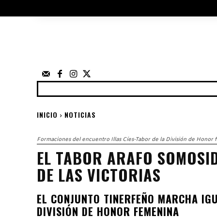
ÁRBITROS
UTILIDADES
ELECCIO
FEDERACIÓN
NOTICIAS
ANUNCIOS
COMP
INICIO
NOTICIAS
Formaciones del encuentro Illas Cíes-Tabor de la División de Honor
EL TABOR ARAFO SOMOSID
DE LAS VICTORIAS
EL CONJUNTO TINERFEÑO MARCHA IGU
DIVISIÓN DE HONOR FEMENINA