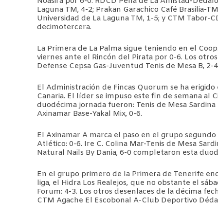
Noasira por 6-0. RDCD Peña de La Amistad-Dédalo
Laguna TM, 4-2; Prakan Garachico Café Brasilia-TM
Universidad de La Laguna TM, 1-5; y CTM Tabor-CD
decimotercera.
La Primera de La Palma sigue teniendo en el Coop. 
viernes ante el Rincón del Pirata por 0-6. Los otr
Defense Cepsa Gas-Juventud Tenis de Mesa B, 2-4;
El Administración de Fincas Quorum se ha erigido
Canaria. El líder se impuso este fin de semana al 
duodécima jornada fueron: Tenis de Mesa Sardina 
Axinamar Base-Yakal Mix, 0-6.
El Axinamar A marca el paso en el grupo segundo g
Atlético: 0-6. Ire C. Colina Mar-Tenis de Mesa Sar
Natural Nails By Dania, 6-0 completaron esta duo
En el grupo primero de la Primera de Tenerife e
liga, el Hidra Los Realejos, que no obstante el sá
Forum: 4-3. Los otros desenlaces de la décima fec
CTM Agache El Escobonal A-Club Deportivo Dédalo