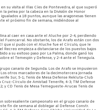
n su visita al Illas Cíes de Pontevedra, al que superó
n la pelea por la cabeza en la División de Honor
 igualados a 18 puntos, aunque las aragonesas tienen
ante el próximo fin de semana, midiéndose al
ina al caer en casa ante el Aluche por 2-4, perdiendo
del Fuencarral. No obstante, los de Arafo están con dos
l que sí pudo con el Aluche fue el Círculo, que le
o el Recreo empieza a distanciarse de los puestos bajos
debido a su exitoso paso por La Palma, donde ganó los
sobre el Temespin y Defense, y 2-4 ante el Teneguía.
l grupo canario de Segunda. Los de Arafo se impusieron
. Los otros marcadores de la decimotercera jornada
ife Sur, 5-1; Tenis de Mesa Defense Rekluta-Club
 Cruz-Círculo de Amistad Tenerife, 4-3; TM Defense
2; y CD Tenis de Mesa Temegueste-Arucas Tenis de
n sobresaliente campeonato en el grupo canario de
este fin de semana al doblegar al Defense Constr.