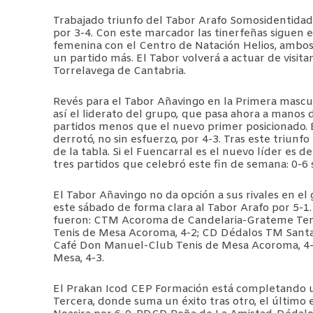
Trabajado triunfo del Tabor Arafo Somosidentidad e
por 3-4. Con este marcador las tinerfeñas siguen e
femenina con el Centro de Natación Helios, ambos
un partido más. El Tabor volverá a actuar de visit
Torrelavega de Cantabria.
Revés para el Tabor Añavingo en la Primera mascul
así el liderato del grupo, que pasa ahora a manos 
partidos menos que el nuevo primer posicionado. E
derrotó, no sin esfuerzo, por 4-3. Tras este triunf
de la tabla. Si el Fuencarral es el nuevo líder es 
tres partidos que celebró este fin de semana: 0-6 
El Tabor Añavingo no da opción a sus rivales en e
este sábado de forma clara al Tabor Arafo por 5-1
fueron: CTM Acoroma de Candelaria-Grateme Tener
Tenis de Mesa Acoroma, 4-2; CD Dédalos TM Santa
Café Don Manuel-Club Tenis de Mesa Acoroma, 4-
Mesa, 4-3.
El Prakan Icod CEP Formación está completando u
Tercera, donde suma un éxito tras otro, el último 