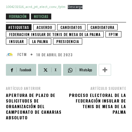
1004231516_acrd_jnt_elect_conv_fptm
Descarga
FEDERACIÓN
NOTICIAS
#ETIQUETAS
ACUERDO
CANDIDATOS
CANDIDATURA
FEDERACION INSULAR DE TENIS DE MESA DE LA PALMA
FPTM
INSULAR
LA PALMA
PRESIDENCIA
10 DE ABRIL DE 2023
FCTM
Facebook
X
WhatsApp
ARTÍCULO ANTERIOR
ARTÍCULO SIGUIENTE
APERTURA DE PLAZO DE
PROCESO ELECTORAL DE LA
SOLICITUDES DE
FEDERACIÓN INSULAR DE
ORGANIZACIÓN DEL
TENIS DE MESA DE LA
CAMPEONATO DE CANARIAS
PALMA
ABSOLUTO