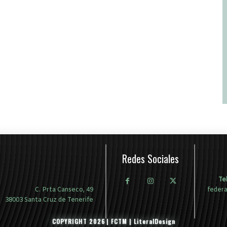
Redes Sociales
Te
C. Prta Canseco, 49
feder
38003 Santa Cruz de Tenerife
COPYRIGHT
2026
| FCTM | LiteralDesign