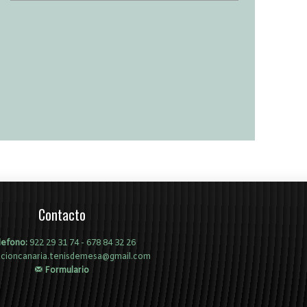
Contacto
lefono:
922 29 31 74
-
678 84 32 26
acioncanaria.tenisdemesa@gmail.com
Formulario