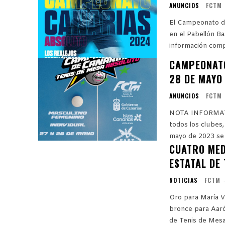
ANUNCIOS
FCTM
El Campeonato d
en el Pabellón Basil
información compl
CAMPEONATO
28 DE MAYO
ANUNCIOS
FCTM
NOTA INFORMATIVA N.º 7 
todos los clubes
mayo de 2023 se 
CUATRO MED
ESTATAL DE 
NOTICIAS
FCTM
Oro para María Vi
bronce para Aarón Dorta Cuatro de medallas para Can
de Tenis de Mesa