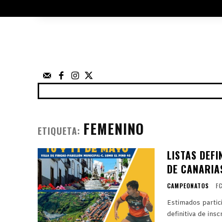
ÁRBITROS
UTILIDADES
ELECCIO
FEDERACIÓN
NOTICIAS
ANUNCIOS
COMP
FEMENINO
ETIQUETA:
LISTAS DEF
DE CANARIA
CAMPEONATOS
F
Estimados participantes, Nos complace informarles qu
definitiva de insc