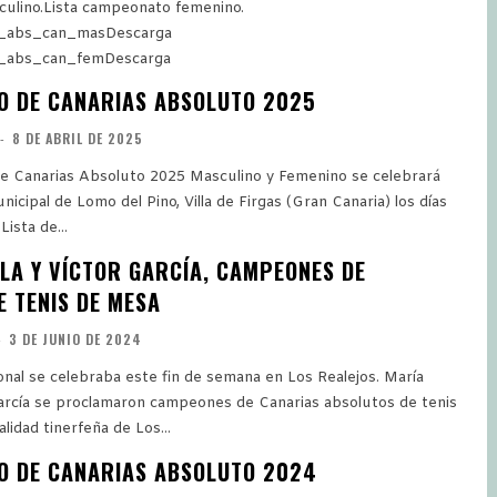
ulino.Lista campeonato femenino.
t_abs_can_masDescarga
t_abs_can_femDescarga
 DE CANARIAS ABSOLUTO 2025
-
8 DE ABRIL DE 2025
e Canarias Absoluto 2025 Masculino y Femenino se celebrará
nicipal de Lomo del Pino, Villa de Firgas (Gran Canaria) los días
10 y 11 de Mayo. Lista de...
ILA Y VÍCTOR GARCÍA, CAMPEONES DE
E TENIS DE MESA
-
3 DE JUNIO DE 2024
al se celebraba este fin de semana en Los Realejos. María
 García se proclamaron campeones de Canarias absolutos de tenis
lidad tinerfeña de Los...
 DE CANARIAS ABSOLUTO 2024