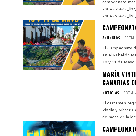
campeonato masc
2904251422_lis
2904251422_lis
CAMPEONATO
ANUNCIOS
FCTM
El Campeonato d
en el Pabellón Mu
MARÍA VINT
CANARIAS D
NOTICIAS
FCTM
El certamen region
Vintila y Víctor
de mesa en la loca
CAMPEONATO