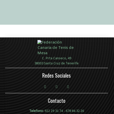
C. Prta Canseco, 49
38003 Santa Cruz de Tenerife
Redes Sociales
Contacto
Telefono:
922 29 31 74
-
678 84 32 26