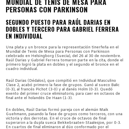
MUNDIAL DE TENIS DE MESA PARA
PERSONAS CON PARKINSON
SEGUNDO PUESTO PARA RAÚL DARIAS EN
DOBLES Y TERCERO PARA GABRIEL FERRERA
EN INDIVIDUAL
Una plata y un bronce para la representación tinerfeña en el
Mundial de Tenis de Mesa para Personas con Parkinson
celebrado en Helsingborg (Suecia), del 26 al 30 de noviembre.
Raúl Darias y Gabriel Ferrera tomaron parte en la cita, donde el
primero logró la plata en dobles y el segundo el bronce en el
cuadro individual.
Raúl Darias (Dédalos), que compitió en Individual Masculino
Clase 2, acabó primero la fase de grupos. Ganó al sueco Balic
(0-3), al francés Pichot (3-0) y al danés Holm (0-3). Quedó
exento del primer cruce eliminatorio, para caer en octavos de
final ante el holandés De Haan (1-3).
En dobles, Raúl Darias formó pareja con el alemán Maik
Guehmann, pasando la fase de grupos como terceros, con una
victoria y dos derrotas. En el cruce de octavos de final
superaron a la dupla sueca Bekkebraaten-Staalesjoe, por 0-3.
En cuartos de final eliminaron al dúo conformado por el