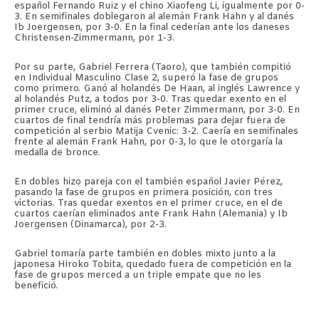
español Fernando Ruiz y el chino Xiaofeng Li, igualmente por 0-
3. En semifinales doblegaron al alemán Frank Hahn y al danés
Ib Joergensen, por 3-0. En la final cederían ante los daneses
Christensen-Zimmermann, por 1-3.
Por su parte, Gabriel Ferrera (Taoro), que también compitió
en Individual Masculino Clase 2, superó la fase de grupos
como primero. Ganó al holandés De Haan, al inglés Lawrence y
al holandés Putz, a todos por 3-0. Tras quedar exento en el
primer cruce, eliminó al danés Peter Zimmermann, por 3-0. En
cuartos de final tendría más problemas para dejar fuera de
competición al serbio Matija Cvenic: 3-2. Caería en semifinales
frente al alemán Frank Hahn, por 0-3, lo que le otorgaría la
medalla de bronce.
En dobles hizo pareja con el también español Javier Pérez,
pasando la fase de grupos en primera posición, con tres
victorias. Tras quedar exentos en el primer cruce, en el de
cuartos caerían eliminados ante Frank Hahn (Alemania) y Ib
Joergensen (Dinamarca), por 2-3.
Gabriel tomaría parte también en dobles mixto junto a la
japonesa Hiroko Tobita, quedado fuera de competición en la
fase de grupos merced a un triple empate que no les
benefició.