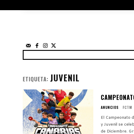
ÁRBITROS
UTILIDADES
ELECCIO
FEDERACIÓN
NOTICIAS
ANUNCIOS
COMP
JUVENIL
ETIQUETA:
CAMPEONATO
ANUNCIOS
FCTM
El Campeonato de
y Juvenil se cele
de 