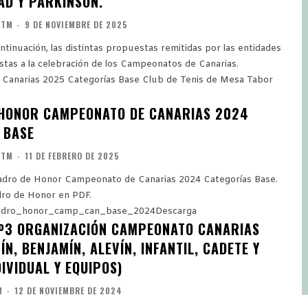
AD Y PARKINSON.
CTM
-
9 DE NOVIEMBRE DE 2025
tinuación, las distintas propuestas remitidas por las entidades
istas a la celebración de los Campeonatos de Canarias.
025 Categorías Base Club de Tenis de Mesa Tabor
HONOR CAMPEONATO DE CANARIAS 2024
 BASE
CTM
-
11 DE FEBRERO DE 2025
uadro de Honor Campeonato de Canarias 2024 Categorías Base.
dro de Honor en PDF.
adro_honor_camp_can_base_2024Descarga
º3 ORGANIZACIÓN CAMPEONATO CANARIAS
N, BENJAMÍN, ALEVÍN, INFANTIL, CADETE Y
DIVIDUAL Y EQUIPOS)
M
-
12 DE NOVIEMBRE DE 2024