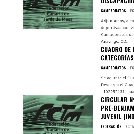
DISCAPACID
CAMPEONATOS
F
Adjuntamos, a con
deportivas con v
Campeonatos de Canarias 2
Añavingo. CD...
CUADRO DE 
CATEGORÍAS
CAMPEONATOS
F
Se adjunta el C
Descarga el Cua
1102252131_cu
CIRCULAR N
PRE-BENJAMÍ
JUVENIL (IN
FEDERACIÓN
FCT