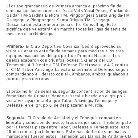
El grupo grancanario de Primera arranca el próximo fin de
semana con los encuentros: Yacal Vets-Yacal Pekes, Ciudad de
Gáldar TM-Sardina Elektra TM, Pingpongers Santa Brígida-TM
Galagagui y Pingpongers Santa Brígida-TM Galagagui.
Descansa en esta primera fecha el Ire Consulting. Esto
significa que ya estarán en marcha todas las ligas de tenis de
mesa en el archipiélago.
Primera.-
El Club Deportivo Coyanza (León) aprovechó su
visita a Canarias este fin de semana para medirse a los tres
equipos masculinos del grupo 1 de Primera Nacional. Los
duelos acabaron con triunfos locales: 5-1 ante del CD
Temespín, 4-3 frente a TM Defense Electrosatel y 4-2 contra
el CTM Tabor Añavingo. La victoria permite al Defense seguir
compartiendo el liderato con el Cambados, ambos igualados a
puntos y sin derrotas.
El próximo fin de semana, segunda concentración de las ligas
femeninas de Primera, donde el Yacal, ubicado en el grupo 2,
visita Vizcaya; en tanto que Tabor Añavingo, Temespín y
Defense, en el grupo 6, se desplazaran a Murcia.
Segunda.-
El Círculo de Amistad y el Teneguía comparten
liderato y condición de invicto tras seis jornadas. Triple empate
por la tercera plaza entre Tabor, Defense y Temegueste, este
último con un partido menos. Este pasado fin de semana los
marcadores fueron estos: Temespín Los Llanos de Aridane-CD