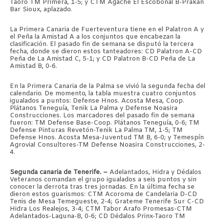
Taoro TM Primera, 1-5; y CTM Agache El Escobonal B-Prakan
Bar Sioux, aplazado.
La Primera Canaria de Fuerteventura tiene en el Palatron A y
el Peña la Amistad A a los conjuntos que encabezan la
clasificación. El pasado fin de semana se disputó la tercera
fecha, donde se dieron estos tanteadores: CD Palatron A-CD
Peña de La Amistad C, 5-1; y CD Palatron B-CD Peña de La
Amistad B, 0-6.
En la Primera Canaria de la Palma se vivió la segunda fecha del
calendario. De momento, la tabla muestra cuatro conjuntos
igualados a puntos: Defense Hnos. Acosta Mesa, Coop.
Plátanos Teneguía, Tenik La Palma y Defense Noasira
Construcciones. Los marcadores del pasado fin de semana
fueron: TM Defense Base-Coop. Plátanos Teneguía, 0-6; TM
Defense Pinturas Revetón-Tenik La Palma TM, 1-5; TM
Defense Hnos. Acosta Mesa-Juventud TM B, 6-0; y Temespín
Agrovial Consultores-TM Defense Noasira Construcciones, 2-
4.
Segunda canaria de Tenerife. –
Adelantados, Hidra y Dédalos
Veteranos comandan el grupo igualados a seis puntos y sin
conocer la derrota tras tres jornadas. En la última fecha se
dieron estos guarismos: CTM Acoroma de Candelaria D-CD
Tenis de Mesa Temegueste, 2-4; Grateme Tenerife Sur C-CD
Hidra Los Realejos, 3-4; CTM Tabor Arafo Promesas-CTM
Adelantados-Laguna-B, 0-6; CD Dédalos Prinx-Taoro TM