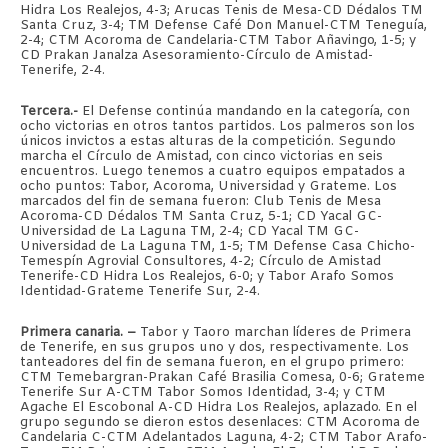
Hidra Los Realejos, 4-3; Arucas Tenis de Mesa-CD Dédalos TM
Santa Cruz, 3-4; TM Defense Café Don Manuel-CTM Teneguía,
2-4; CTM Acoroma de Candelaria-CTM Tabor Añavingo, 1-5; y
CD Prakan Janalza Asesoramiento-Círculo de Amistad-
Tenerife, 2-4.
Tercera.-
El Defense continúa mandando en la categoría, con
ocho victorias en otros tantos partidos. Los palmeros son los
únicos invictos a estas alturas de la competición. Segundo
marcha el Círculo de Amistad, con cinco victorias en seis
encuentros. Luego tenemos a cuatro equipos empatados a
ocho puntos: Tabor, Acoroma, Universidad y Grateme. Los
marcados del fin de semana fueron: Club Tenis de Mesa
Acoroma-CD Dédalos TM Santa Cruz, 5-1; CD Yacal GC-
Universidad de La Laguna TM, 2-4; CD Yacal TM GC-
Universidad de La Laguna TM, 1-5; TM Defense Casa Chicho-
Temespín Agrovial Consultores, 4-2; Círculo de Amistad
Tenerife-CD Hidra Los Realejos, 6-0; y Tabor Arafo Somos
Identidad-Grateme Tenerife Sur, 2-4.
Primera canaria. –
Tabor y Taoro marchan líderes de Primera
de Tenerife, en sus grupos uno y dos, respectivamente. Los
tanteadores del fin de semana fueron, en el grupo primero:
CTM Temebargran-Prakan Café Brasilia Comesa, 0-6; Grateme
Tenerife Sur A-CTM Tabor Somos Identidad, 3-4; y CTM
Agache El Escobonal A-CD Hidra Los Realejos, aplazado. En el
grupo segundo se dieron estos desenlaces: CTM Acoroma de
Candelaria C-CTM Adelantados Laguna, 4-2; CTM Tabor Arafo-