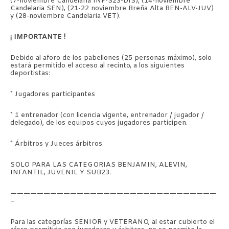
(7-noviembre Candelaria INF-S23-DIS), (14-noviembre
Candelaria SEN), (21-22 noviembre Breña Alta BEN-ALV-JUV)
y (28-noviembre Candelaria VET).
¡ IMPORTANTE !
Debido al aforo de los pabellones (25 personas máximo), solo
estará permitido el acceso al recinto, a los siguientes
deportistas:
* Jugadores participantes
* 1 entrenador (con licencia vigente, entrenador / jugador /
delegado), de los equipos cuyos jugadores participen.
* Árbitros y Jueces árbitros.
SOLO PARA LAS CATEGORIAS BENJAMIN, ALEVIN,
INFANTIL, JUVENIL Y SUB23.
———————————————————————————————
–
Para las categorías SENIOR y VETERANO, al estar cubierto el