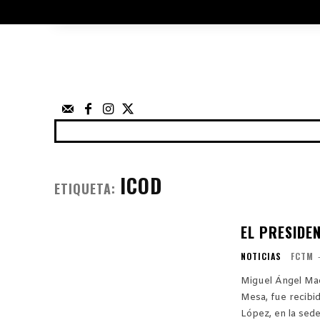
ÁRBITROS
UTILIDADES
ELECCIO
FEDERACIÓN
NOTICIAS
ANUNCIOS
COMP
ICOD
ETIQUETA:
EL PRESIDEN
NOTICIAS
FCTM
Miguel Ángel Mac
Mesa, fue recibi
López, en la sede