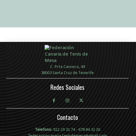
C. Prta Canseco, 49
38003 Santa Cruz de Tenerife
Redes Sociales
Contacto
Telefono:
922 29 31 74
-
678 84 32 26
federacioncanaria.tenisdemesa@gmail.com