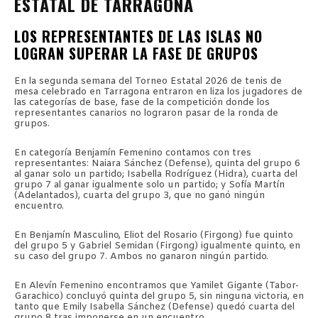
ESTATAL DE TARRAGONA
LOS REPRESENTANTES DE LAS ISLAS NO
LOGRAN SUPERAR LA FASE DE GRUPOS
En la segunda semana del Torneo Estatal 2026 de tenis de
mesa celebrado en Tarragona entraron en liza los jugadores de
las categorías de base, fase de la competición donde los
representantes canarios no lograron pasar de la ronda de
grupos.
En categoría Benjamín Femenino contamos con tres
representantes: Naiara Sánchez (Defense), quinta del grupo 6
al ganar solo un partido; Isabella Rodríguez (Hidra), cuarta del
grupo 7 al ganar igualmente solo un partido; y Sofía Martín
(Adelantados), cuarta del grupo 3, que no ganó ningún
encuentro.
En Benjamín Masculino, Eliot del Rosario (Firgong) fue quinto
del grupo 5 y Gabriel Semidan (Firgong) igualmente quinto, en
su caso del grupo 7. Ambos no ganaron ningún partido.
En Alevín Femenino encontramos que Yamilet Gigante (Tabor-
Garachico) concluyó quinta del grupo 5, sin ninguna victoria, en
tanto que Emily Isabella Sánchez (Defense) quedó cuarta del
grupo 8 tras imponerse en un encuentro.