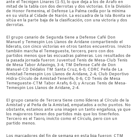
ante el Tecnigen Linares (1-5), lo que deja a los de Arafo en
mitad de la tabla con dos derrotas y dos victorias. En la División
de Honor Femenina, el Defense La Palma cedía por la mínima
en su visita al Cidade de Narón. La escuadra de la Isla Bonita se
sitúa en la parte baja de la clasificación, con una victoria y dos
derrotas.
El grupo canario de Segunda tiene a Defense Café Don
Manuel y Temespin Los Llanos de Aridane compartiendo el
liderato, con cinco victorias en otros tantos encuentros. Invicto
también marcha el Temegueste, tercero, pero con dos
partidos menos que las escuadras palmeras. Los resultados de
la pasada jornada fueron: Juventud Tenis de Mesa-Club Tenis
de Mesa Tabor Añavingo, 3-4; TM Defense Café de Don
Manuel-CD Dédalos TM Santa Cruz, 6-0; CDRC Peña de La
Amistad-Temespin Los Llanos de Aridane, 2-4; Club Deportivo
Hidra-Círculo de Amistad-Tenerife, 0-6; CD Tenis de Mesa
Temegueste-CTM Tabor Arafo, 6-0; y Arucas Tenis de Mesa-
Temespin Los Llanos de Aridane, 2-4.
El grupo canario de Tercera tiene como líderes al Círculo de la
Amistad y al Peña de la Amistad, empatados a ocho puntos. No
obstante, estamos ante una imagen un tanto engañosa, ya que
los majoreros tienen dos partidos más que los tinerfeños.
Tercero es el Taoro, invicto como el Círculo, pero con un
partido menos.
Los marcadores del fin de semana en esta liga fueron: CTM