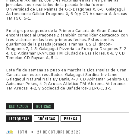
manda el Axinamar, con tres victorias en las tres primeras
jornadas. Los resultados de la pasada fecha fueron:
Universidad de Las Palmas de GC-Dragones X, 6-0; Galagagui
Autoescuela Gáldar-Dragones X, 6-0; y CD Axinamar A-Arucas
TM IGC, 5-1.
En el grupo segundo de la Primera Canaria de Gran Canaria
encontramos al Dragones Z también como líder destacado, con
tres victorias en las tres primeras fechas. Estos son los
guarismos de la pasada jornada: Franma IES El Rincón-
Dragones Z, 1-5; Galagagui Pizzería La Europea-Dragones Z, 2-
4; CD Axinamar B-Arucas TM Ciudad de Las Flores, 0-6; y CD
Temelan-CD Raycan A, 5-1.
Este fin de semana se puso en marcha la Liga Insular de Gran
Canaria con estos resultados: Galagagui Sardina Invitame-
Galagagui Natural Nails By Dania, 4-3; CD Axinamar Seniors-CD
Axinamar Pekes, 4-2; Arucas Atlético TM-Aforema Veteranos
TM Arucas, 4-2; y Sociedad de Bañaderos-ULPGC, 1-5.
DESTACADOS
NOTICIAS
#ETIQUETAS
CRÓNICAS
PRENSA
27 DE OCTUBRE DE 2025
FCTM