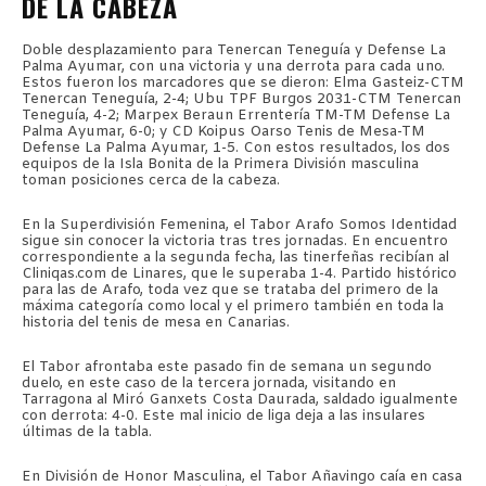
DE LA CABEZA
Doble desplazamiento para Tenercan Teneguía y Defense La
Palma Ayumar, con una victoria y una derrota para cada uno.
Estos fueron los marcadores que se dieron: Elma Gasteiz-CTM
Tenercan Teneguía, 2-4; Ubu TPF Burgos 2031-CTM Tenercan
Teneguía, 4-2; Marpex Beraun Errentería TM-TM Defense La
Palma Ayumar, 6-0; y CD Koipus Oarso Tenis de Mesa-TM
Defense La Palma Ayumar, 1-5. Con estos resultados, los dos
equipos de la Isla Bonita de la Primera División masculina
toman posiciones cerca de la cabeza.
En la Superdivisión Femenina, el Tabor Arafo Somos Identidad
sigue sin conocer la victoria tras tres jornadas. En encuentro
correspondiente a la segunda fecha, las tinerfeñas recibían al
Cliniqas.com de Linares, que le superaba 1-4. Partido histórico
para las de Arafo, toda vez que se trataba del primero de la
máxima categoría como local y el primero también en toda la
historia del tenis de mesa en Canarias.
El Tabor afrontaba este pasado fin de semana un segundo
duelo, en este caso de la tercera jornada, visitando en
Tarragona al Miró Ganxets Costa Daurada, saldado igualmente
con derrota: 4-0. Este mal inicio de liga deja a las insulares
últimas de la tabla.
En División de Honor Masculina, el Tabor Añavingo caía en casa