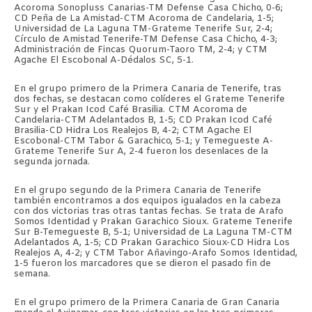
Acoroma Sonopluss Canarias-TM Defense Casa Chicho, 0-6;
CD Peña de La Amistad-CTM Acoroma de Candelaria, 1-5;
Universidad de La Laguna TM-Grateme Tenerife Sur, 2-4;
Círculo de Amistad Tenerife-TM Defense Casa Chicho, 4-3;
Administración de Fincas Quorum-Taoro TM, 2-4; y CTM
Agache El Escobonal A-Dédalos SC, 5-1.
En el grupo primero de la Primera Canaria de Tenerife, tras
dos fechas, se destacan como colíderes el Grateme Tenerife
Sur y el Prakan Icod Café Brasilia. CTM Acoroma de
Candelaria-CTM Adelantados B, 1-5; CD Prakan Icod Café
Brasilia-CD Hidra Los Realejos B, 4-2; CTM Agache El
Escobonal-CTM Tabor & Garachico, 5-1; y Temegueste A-
Grateme Tenerife Sur A, 2-4 fueron los desenlaces de la
segunda jornada.
En el grupo segundo de la Primera Canaria de Tenerife
también encontramos a dos equipos igualados en la cabeza
con dos victorias tras otras tantas fechas. Se trata de Arafo
Somos Identidad y Prakan Garachico Sioux. Grateme Tenerife
Sur B-Temegueste B, 5-1; Universidad de La Laguna TM-CTM
Adelantados A, 1-5; CD Prakan Garachico Sioux-CD Hidra Los
Realejos A, 4-2; y CTM Tabor Añavingo-Arafo Somos Identidad,
1-5 fueron los marcadores que se dieron el pasado fin de
semana.
En el grupo primero de la Primera Canaria de Gran Canaria