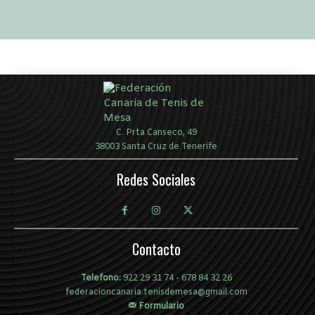
C. Prta Canseco, 49
38003 Santa Cruz de Tenerife
Redes Sociales
Contacto
Telefono:
922 29 31 74
-
678 84 32 26
federacioncanaria.tenisdemesa@gmail.com
Formulario