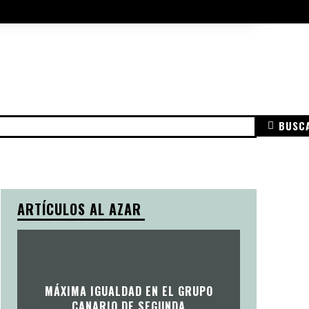
A DE COOKIES
AVISO LEGAL
MÁS
BUSC
ARENCIA
AVISO LEGAL
POLÍTICA DE PRIVACIDAD
POL
ARTÍCULOS AL AZAR
MÁXIMA IGUALDAD EN EL GRUPO
CANARIO DE SEGUNDA