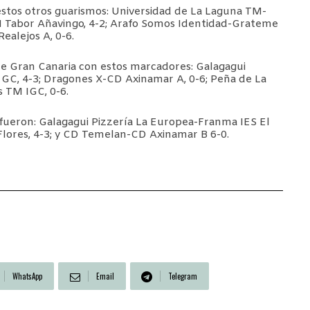
tos otros guarismos: Universidad de La Laguna TM-
 Tabor Añavingo, 4-2; Arafo Somos Identidad-Grateme
ealejos A, 0-6.
 de Gran Canaria con estos marcadores: Galagagui
GC, 4-3; Dragones X-CD Axinamar A, 0-6; Peña de La
s TM IGC, 0-6.
fueron: Galagagui Pizzería La Europea-Franma IES El
Flores, 4-3; y CD Temelan-CD Axinamar B 6-0.
WhatsApp
Email
Telegram