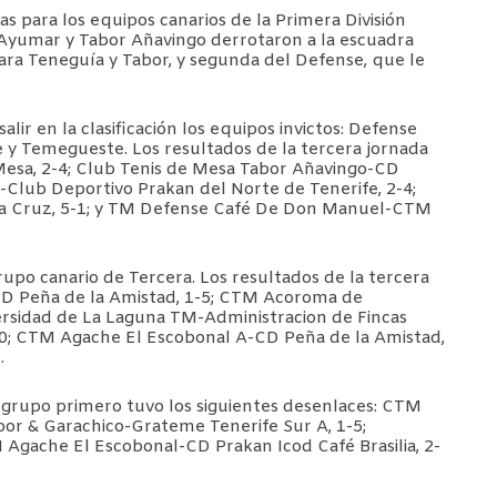
rias para los equipos canarios de la Primera División
Ayumar y Tabor Añavingo derrotaron a la escuadra
 para Teneguía y Tabor, y segunda del Defense, que le
ir en la clasificación los equipos invictos: Defense
y Temegueste. Los resultados de la tercera jornada
Mesa, 2-4; Club Tenis de Mesa Tabor Añavingo-CD
-Club Deportivo Prakan del Norte de Tenerife, 2-4;
ta Cruz, 5-1; y TM Defense Café De Don Manuel-CTM
rupo canario de Tercera. Los resultados de la tercera
D Peña de la Amistad, 1-5; CTM Acoroma de
ersidad de La Laguna TM-Administracion de Fincas
0; CTM Agache El Escobonal A-CD Peña de la Amistad,
6.
u grupo primero tuvo los siguientes desenlaces: CTM
or & Garachico-Grateme Tenerife Sur A, 1-5;
 Agache El Escobonal-CD Prakan Icod Café Brasilia, 2-