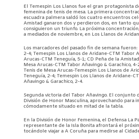
El Temespin Los Llanos fue el gran protagonista del
femenina de tenis de mesa. La primera concentrac
escuadra palmera saldó los cuatro encuentros cele
Amistad ganaron dos y perdieron dos, en tanto que
consiguieron un triunfo. La próxima concentración
a mediados de noviembre, en Los Llanos de Arida
Los marcadores del pasado fin de semana fueron:
2-4; Temespin Los Llanos de Aridane-CTM Tabor Añ
Arucas-CTM Teneguía, 5-1; CD Peña de la Amistad-
Mesa Arucas-CTM Tabor Añavingo & Garachico, 4-2
Tenis de Mesa Arucas-Temespin Los Llanos de Ari
Teneguía, 2-4; Temespin Los Llanos de Aridane-C
Añavingo & Garachico, 2-4.
Segunda victoria del Tabor Añavingo. El conjunto d
División de Honor Masculina, aprovechando para im
cómodamente situado en mitad de la tabla.
En la División de Honor Femenina, el Defensa La Pa
representante de la Isla Bonita afrontará el próx
tocándole viajar a A Coruña para medirse al Cida