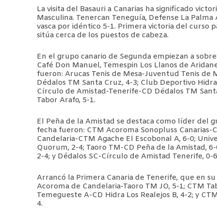
La visita del Basauri a Canarias ha significado victo
Masculina. Tenercan Teneguía, Defense La Palma 
vasca por idéntico 5-1. Primera victoria del curso
sitúa cerca de los puestos de cabeza.
En el grupo canario de Segunda empiezan a sobresal
Café Don Manuel, Temespin Los Llanos de Aridane 
fueron: Arucas Tenis de Mesa-Juventud Tenis de 
Dédalos TM Santa Cruz, 4-3; Club Deportivo Hidra
Círculo de Amistad-Tenerife-CD Dédalos TM San
Tabor Arafo, 5-1.
El Peña de la Amistad se destaca como líder del g
fecha fueron: CTM Acoroma Sonopluss Canarias-C
Candelaria-CTM Agache El Escobonal A, 6-0; Univ
Quorum, 2-4; Taoro TM-CD Peña de la Amistad, 6-
2-4; y Dédalos SC-Círculo de Amistad Tenerife, 0-
Arrancó la Primera Canaria de Tenerife, que en s
Acoroma de Candelaria-Taoro TM JO, 5-1; CTM Tab
Temegueste A-CD Hidra Los Realejos B, 4-2; y CTM
4.