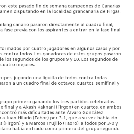
ron este pasado fin de semana campeones de Canarias
tamen disputando en la localidad grancanaria de Firgas.
nking canario pasaron directamente al cuadro final,
 fase previa con los aspirantes a entrar en la fase final
formados por cuatro jugadores en algunos casos y por
dos contra todos. Los ganadores de estos grupos pasaron
de los segundos de los grupos 9 y 10. Los segundos de
s cuatro mejores.
upos, jugando una liguilla de todos contra todas.
ron a un cuadro final de octavos, cuartos, semifinal y
rupo primero ganando los tres partidos celebrados.
de final y a Akash Kaknani (Firgon) en cuartos, en ambos
encontró más dificultades ante Álvaro González
 a Juan Hilario (Tabor) por 3-1, que a su vez había ido
(Firgon) y a Marcos Trujillo (Taoro), a todos por 3-0 y
 Hilario había entrado como primero del grupo segundo