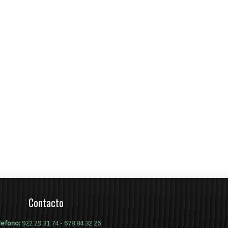
Contacto
lefono:
922 29 31 74
-
678 84 32 26