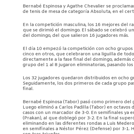
Bernabé Espinosa y Agathe Chevalier se proclama
de tenis de mesa de categoría Absoluta, en el cer
En la competición masculina, los 16 mejores del ra
que se dirimió el domingo. El sábado se celebró una
del domingo, del que salieron 16 jugadores más.
El día 10 empezó la competición con ocho grupos 
cinco en otros, que celebraron una liguilla de to
directamente a la fase final del domingo, además 
grupo del 1 al 8 jugaron eliminatorias, pasando lo
Los 32 jugadores quedaron distribuidos en ocho gr
Seguidamente, los dos primeros de cada grupo pasa
final.
Bernabé Espinosa (Tabor) pasó como primero del g
Luego eliminó a Carlos Padilla (Tabor) en octavos 
casos con un marcador de 3-0. En semifinales ya 
(Prakan), al que doblegó por 3-2. En la final superó
eliminando en las diferentes rondas a Luis Mederos 
en semifinales a Néstor Pérez (Defense) por 3-1.