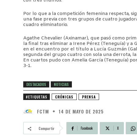
con tres triunfos.
Por lo que a la competición femenina respecta, s
una fase previa con tres grupos de cuatro jugador
cuadro eliminatorio.
Agathe Chevalier (Axinamar), que pasó como primer
la final tras eliminar a Irene Pérez (Teneguía) y a
en el encuentro por el título a Lucía Guzmán (Gala
segunda del grupo cuatro con sola una derrota, la
En cuartos pudo con Amelia García (Teneguía) por
3-1.
DESTACADOS
NOTICIAS
#ETIQUETAS
CRÓNICAS
PRENSA
FCTM
14 DE MAYO DE 2025
Facebook
X
Compartir