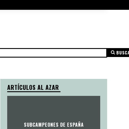
A DE COOKIES
AVISO LEGAL
MÁS
BUSC
NSPARENCIA
AVISO LEGAL
POLÍTICA DE PRIVACIDAD
ARTÍCULOS AL AZAR
SUBCAMPEONES DE ESPAÑA