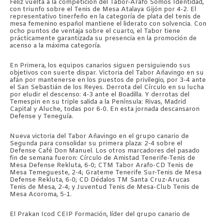
Feliz vuelta a la competición del Tabor-Arafo Somos Identidad,
con triunfo sobre el Tenis de Mesa Atalaya Gijón por 4-2. El
representativo tinerfeño en la categoría de plata del tenis de
mesa femenino español mantiene el liderato con solvencia. Con
ocho puntos de ventaja sobre el cuarto, el Tabor tiene
prácticamente garantizada su presencia en la promoción de
acenso a la máxima categoría.
En Primera, los equipos canarios siguen persiguiendo sus
objetivos con suerte dispar. Victoria del Tabor Añavingo en su
afán por mantenerse en los puestos de privilegio, por 3-4 ante
el San Sebastián de los Reyes. Derrota del Círculo en su lucha
por eludir el descenso: 4-3 ante el Boadilla. Y derrotas del
Temespin en su triple salida a la Península: Rivas, Madrid
Capital y Aluche, todas por 6-0. En esta jornada descansaron
Defense y Teneguía.
Nueva victoria del Tabor Añavingo en el grupo canario de
Segunda para consolidar su primera plaza: 2-4 sobre el
Defense Café Don Manuel. Los otros marcadores del pasado
fin de semana fueron: Círculo de Amistad Tenerife-Tenis de
Mesa Defense Rekluta, 6-0; CTM Tabor Arafo-CD Tenis de
Mesa Temegueste, 2-4; Grateme Tenerife Sur-Tenis de Mesa
Defense Rekluta, 6-0; CD Dédalos TM Santa Cruz-Arucas
Tenis de Mesa, 2-4; y Juventud Tenis de Mesa-Club Tenis de
Mesa Acoroma, 5-1.
El Prakan Icod CEIP Formación, líder del grupo canario de