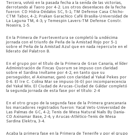
Tercera, volvió en la pasada fecha a la senda de las victorias,
derrotando al Taoro por 4-2. Los otros desenlaces de la fecha
fueron: CD Hidra-Dédalos SC, 5-1; TM Defense Casa Chicho-
CTM Tabor, 4-2; Prakan Garachico Café Brasilia-Universidad de
La Laguna TM, 4-3; y Temespin Lavers-TM Defense Constr.
Noasira, 1-5.
En la Primera de Fuerteventura se completó la undécima
jornada con el triunfo de Peña de la Amistad Rojo por 5-1
sobre el Peña de la Amistad Azul que en nada repercute en el
liderato del Palatron B.
En el grupo por el título de la Primera de Gran Canaria, el líder
Administración de Fincas Quorum se impuso con claridad
sobre el Sardina Invítame por 4-2, en tanto que su
perseguidor, el Axinamar, ganó con claridad al Yakal Pekes por
0-6. El Ire C. Colina Mar se impuso (6-0) por incomparecencia
del Yakal Mix. El Ciudad de Arucas-Ciudad de Gáldar completó
la segunda jornada de esta fase por el título: 2-4
En el otro grupo de la segunda fase de la Primera grancanaria
los marcadores registrados fueron: Yacal Vets-Universidad de
Las Palmas de GC, 4-2; Tenis de Mesa Natural Nails By Dania-
CD Axinamar Base, 2-4; y Arucas-Atlético-Tenis de Mesa
Sardina Elektra, 3-4.
Acaba la primera fase en la Primera de Tenerife y por el grupo