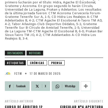
primero lucharán por el título: Hidra, Agache El Escobonal,
Grateme y Acoroma. En grupo segundo lo harán Círculo,
Universidad de La Laguna, Prakan y Adelantos. Los resultados
de la última jornada fueron: CTM Acoroma Cervecería Forum-
Grateme Tenerife Sur A, 1-5; CD Hidra Los Realejos A-CTM
Adelantados B, 4-2; CTM Agache El Escobonal A-Taoro TM AD,
4-2; Tabor Añavingo-Club Deportivo Dédalos, 5-1; Grateme
Tenerife Sur B-Círculo de Amistad Tenerife, 1-5; Universidad
de La Laguna TM-CTM Agache El Escobonal B, 6-0; Prakan Bar
Sioux-Taoro TM JO, 4-2; CTM Adelantados A-CD Hidra Los
Realejos B, 3-4.
DESTACADOS
NOTICIAS
#ETIQUETAS
CRÓNICAS
PRENSA
17 DE MARZO DE 2025
FCTM
Facebook
X
WhatsApp
ARTÍCULO ANTERIOR
ARTÍCULO SIGUIENTE
CURSO DE ÁRBITRO 12
CIRCULAR Nº4 APERTURA