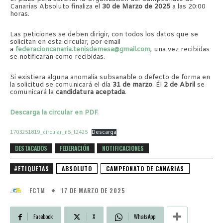
Canarias Absoluto finaliza el
30 de Marzo de 2025
a las 20:00
horas.
Las peticiones se deben dirigir, con todos los datos que se
solicitan en esta circular, por email
a
federacioncanaria.tenisdemesa@gmail.com
, una vez recibidas
se notificaran como recibidas.
Si existiera alguna anomalía subsanable o defecto de forma en
la solicitud se comunicará el día
31 de marzo
. Él
2 de Abril
se
comunicará la
candidatura aceptada
.
Descarga la circular en PDF.
1703251819_circular_n5_t2425
Descarga
DESTACADOS
FEDERACIÓN
NOTIFICACIONES
#ETIQUETAS
ABSOLUTO
CAMPEONATO DE CANARIAS
17 DE MARZO DE 2025
FCTM
Facebook
X
WhatsApp