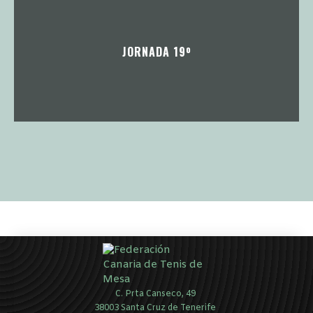
JORNADA 19º
C. Prta Canseco, 49
38003 Santa Cruz de Tenerife