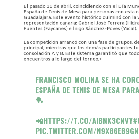
El pasado 11 de abril, coincidiendo con el Día Mu
España de Tenis de Mesa para personas con esta c
Guadalajara. Este evento histórico culminó con la 
representación canaria: Gabriel José Ferrera (Hidra
Fuentes (Faycanes) e Íñigo Sánchez-Poves (Yacal).
La competición arrancó con una fase de grupos, de 
principal, mientras que los demás participantes t
consolación A y B. Este sistema garantizó que tod
encuentros a lo largo del torneo.+
FRANCISCO MOLINA SE HA CO
ESPAÑA DE TENIS DE MESA PAR
🏓
📲
HTTPS://T.CO/AIBNK3CNVY
#
PIC.TWITTER.COM/N9X86EB9GN