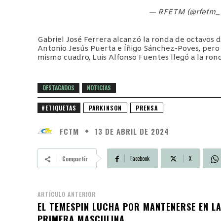
— RFETM (@rfetm_
Gabriel José Ferrera alcanzó la ronda de octavos 
Antonio Jesús Puerta e Íñigo Sánchez-Poves, pero 
mismo cuadro, Luis Alfonso Fuentes llegó a la rond
DESTACADOS
NOTICIAS
#ETIQUETAS
PARKINSON
PRENSA
FCTM
13 DE ABRIL DE 2024
Facebook
X
Compartir
ARTÍCULO ANTERIOR
EL TEMESPIN LUCHA POR MANTENERSE EN L
PRIMERA MASCULINA