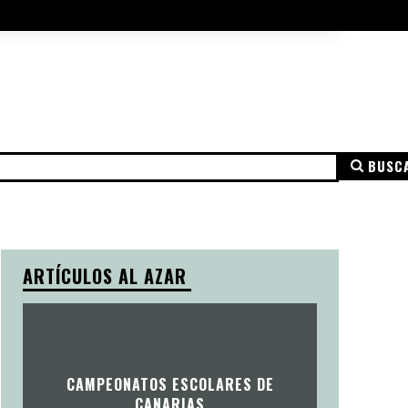
A DE COOKIES
AVISO LEGAL
MÁS
BUSC
NSPARENCIA
AVISO LEGAL
POLÍTICA DE PRIVACIDAD
ARTÍCULOS AL AZAR
CAMPEONATOS ESCOLARES DE
CANARIAS