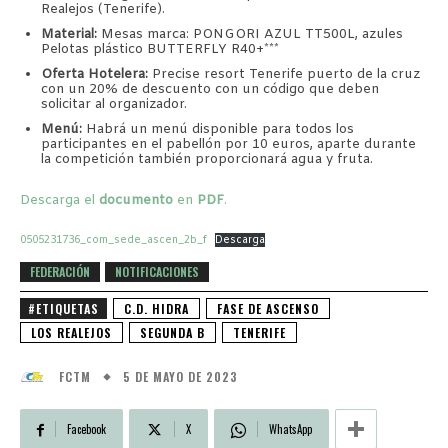
Realejos (Tenerife).
Material:
Mesas marca: PONGORI AZUL TT500L, azules
Pelotas plástico BUTTERFLY R40+***
Oferta Hotelera:
Precise resort Tenerife puerto de la cruz
con un 20% de descuento con un código que deben
solicitar al organizador.
Menú:
Habrá un menú disponible para todos los
participantes en el pabellón por 10 euros, aparte durante
la competición también proporcionará agua y fruta.
Descarga el
documento
en
PDF
.
0505231736_com_sede_ascen_2b_f
Descarga
FEDERACIÓN
NOTIFICACIONES
#ETIQUETAS
C.D. HIDRA
FASE DE ASCENSO
LOS REALEJOS
SEGUNDA B
TENERIFE
5 DE MAYO DE 2023
FCTM
Facebook
X
WhatsApp