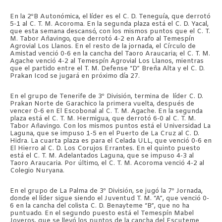
En la 2ºB Autonómica, el líder es el C. D. Teneguía, que derrotó
5-1 al C. T. M. Acoroma. En la segunda plaza está el C. D. Yacal,
que esta semana descansó, con los mismos puntos que el C. T.
M. Tabor Añavingo, que derrotó 4-2 en Arafo al Temespín
Agrovial Los Llanos. En el resto de la jornada, el Círculo de
Amistad venció 0-6 en la cancha del Taoro Araucaria; el C. T. M.
Agache venció 4-2 al Temespín Agrovial Los Llanos, mientras
que el partido entre el T. M. Defense “D” Breña Alta y el C. D.
Prakan Icod se jugará en próximo día 27.
En el grupo de Tenerife de 3º División, termina de líder C. D.
Prakan Norte de Garachico la primera vuelta, después de
vencer 0-6 en El Escobonal al C. T. M. Agache. En la segunda
plaza está el C. T. M. Hermigua, que derrotó 6-0 al C. T. M.
Tabor Añavingo. Con los mismos puntos está el Universidad La
Laguna, que se impuso 1-5 en el Puerto de La Cruz al C. D.
Hidra. La cuarta plaza es para el Celada ULL, que venció 0-6 en
El Hierro al C. D. Los Corujos Errantes. En el quinto puesto
está el C. T. M. Adelantados Laguna, que se impuso 4-3 al
Taoro Araucaria. Por último, el C. T. M. Acoroma venció 4-2 al
Colegio Nuryana.
En el grupo de La Palma de 3º División, se jugó la 7º Jornada,
donde el líder sigue siendo el Juventud T. M. “A”, que venció 0-
6 en la cancha del colista C. D. Benayteme “B”, que no ha
puntuado. En el segundo puesto está el Temespín Mabel
Joyeros, que se llevó los puntos de la cancha del Escuteme