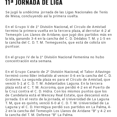
11ª JORNADA DE LIGA
Se jugó la undécima jornada de las Ligas Nacionales de Tenis
de Mesa, concluyendo así la primera vuelta.
En el Grupo V de 1º División Nacional, el Circulo de Amistad
termino la primera vuelta en la tercera plaza, al derrotar 4-2 al
Temespín Los Llanos de Aridane; que jugó dos partidos más en
la isla, ganando 3-4 en la cancha del C. D. Dédalos T. M. y 1-5 en
la cancha del C. D. T. M. Temegueste, que está de colista sin
puntuar.
En el grupo IV de la 1º División Nacional Femenina no hubo
concentración esta semana.
En el Grupo Canario de 2º División Nacional, el Tabor Añavingo
terminó como líder imbatido al vencer 0-6 en la cancha del C. D.
Grateme. La segunda plaza es para el Círculo de Amistad, que
venció 5-1 al C. D. T. M. Adelantados Laguna. En la tercera
plaza está el C. T. M. Acoroma, que perdió 4-2 en el Puerto de
la Cruz contra el C. D. Hidra. Con los mismos puntos que los
de Candelaria está el Mencey Real Estate, que descansó esta
jornada. En el resto de la jornada, el Universidad de La Laguna
T. M, que es quinto, venció 6-0 al C. D. T. M. Universidad de La
Laguna y el C. D. Hermigua perdió sus partidos en La Palma, 4-
2 en la cancha del Temespín Los Llanos de Aridane “B” y 4-2 en
la cancha del T. M. Defense “B” La Palma.