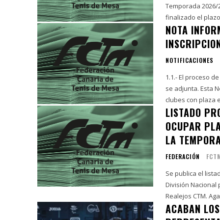
Temporada 2026/2027 La Federación Canaria de Tenis de Mesa info
finalizado el plazo
NOTA INFOR
INSCRIPCIO
NOTIFICACIONES
1.1.- El proceso d
se adjunta. Esta N
clubes con plaza e
LISTADO PR
OCUPAR PLA
LA TEMPOR
FEDERACIÓN
FCT
Se publica el list
División Nacional para la temp
ACABAN LOS