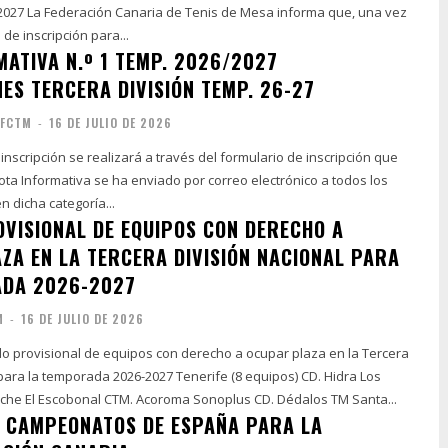
rma que, una vez
 de inscripción para...
MATIVA N.º 1 TEMP. 2026/2027
NES TERCERA DIVISIÓN TEMP. 26-27
FCTM
-
16 DE JULIO DE 2026
e inscripción se realizará a través del formulario de inscripción que
ota Informativa se ha enviado por correo electrónico a todos los
n dicha categoría...
OVISIONAL DE EQUIPOS CON DERECHO A
ZA EN LA TERCERA DIVISIÓN NACIONAL PARA
ADA 2026-2027
M
-
16 DE JULIO DE 2026
ado provisional de equipos con derecho a ocupar plaza en la Tercera
orada 2026-2027 Tenerife (8 equipos) CD. Hidra Los
Realejos CTM. Agache El Escobonal CTM. Acoroma Sonoplus CD. Dédalos TM Santa...
 CAMPEONATOS DE ESPAÑA PARA LA