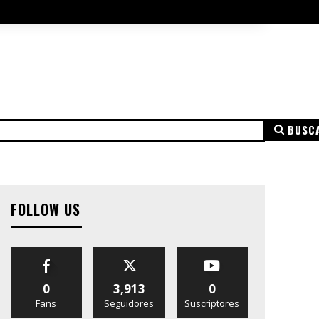
A DE COOKIES
AVISO LEGAL
MÁS
BUSC
NSPARENCIA
AVISO LEGAL
POLÍTICA DE PRIVACIDAD
FOLLOW US
0
3,913
0
Fans
Seguidores
Suscriptores