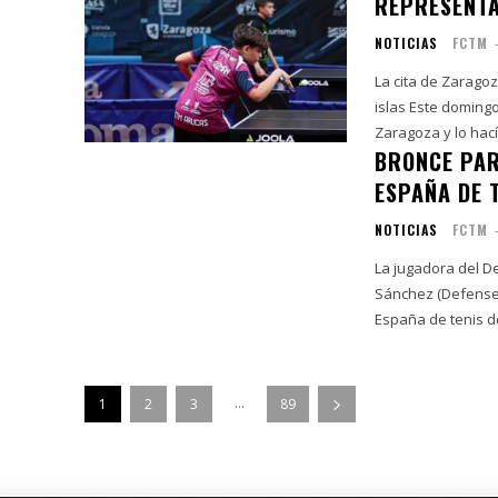
REPRESENTA
NOTICIAS
FCTM
La cita de Zarago
islas Este domingo concluían los Campeonatos de España de tenis de mesa en
Zaragoza y lo hacía
BRONCE PAR
ESPAÑA DE 
NOTICIAS
FCTM
La jugadora del Defens
Sánchez (Defense
España de tenis d
...
1
2
3
89