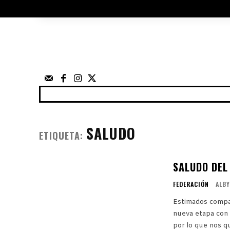
ÁRBITROS
UTILIDADES
ELECCIO
FEDERACIÓN
NOTICIAS
ANUNCIOS
COMPE
SALUDO
ETIQUETA:
SALUDO DEL
FEDERACIÓN
ALBY
Estimados compañeros
nueva etapa con 
por lo que nos qu