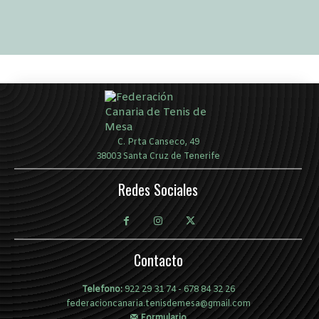
C. Prta Canseco, 49
38003 Santa Cruz de Tenerife
Redes Sociales
Contacto
Telefono:
922 29 31 74
-
678 84 32 26
federacioncanaria.tenisdemesa@gmail.com
Formulario