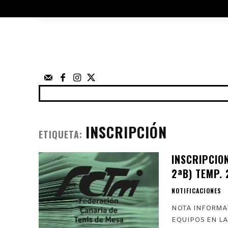
ÁRBITROS
UTILIDADES
ELECCIO
FEDERACIÓN
NOTICIAS
ANUNCIOS
COMP
INSCRIPCIÓN
ETIQUETA:
INSCRIPCIO
2ªB) TEMP.
NOTIFICACIONES
NOTA INFORMATIVA Nº 1 
EQUIPOS EN LA