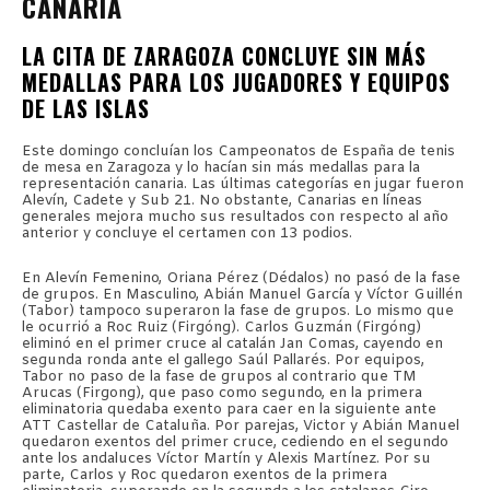
CANARIA
LA CITA DE ZARAGOZA CONCLUYE SIN MÁS
MEDALLAS PARA LOS JUGADORES Y EQUIPOS
DE LAS ISLAS
Este domingo concluían los Campeonatos de España de tenis
de mesa en Zaragoza y lo hacían sin más medallas para la
representación canaria. Las últimas categorías en jugar fueron
Alevín, Cadete y Sub 21. No obstante, Canarias en líneas
generales mejora mucho sus resultados con respecto al año
anterior y concluye el certamen con 13 podios.
En Alevín Femenino, Oriana Pérez (Dédalos) no pasó de la fase
de grupos. En Masculino, Abián Manuel García y Víctor Guillén
(Tabor) tampoco superaron la fase de grupos. Lo mismo que
le ocurrió a Roc Ruiz (Firgóng). Carlos Guzmán (Firgóng)
eliminó en el primer cruce al catalán Jan Comas, cayendo en
segunda ronda ante el gallego Saúl Pallarés. Por equipos,
Tabor no paso de la fase de grupos al contrario que TM
Arucas (Firgong), que paso como segundo, en la primera
eliminatoria quedaba exento para caer en la siguiente ante
ATT Castellar de Cataluña. Por parejas, Victor y Abián Manuel
quedaron exentos del primer cruce, cediendo en el segundo
ante los andaluces Víctor Martín y Alexis Martínez. Por su
parte, Carlos y Roc quedaron exentos de la primera