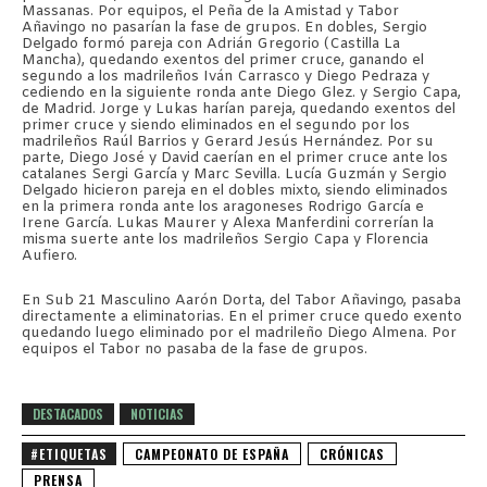
Massanas. Por equipos, el Peña de la Amistad y Tabor
Añavingo no pasarían la fase de grupos. En dobles, Sergio
Delgado formó pareja con Adrián Gregorio (Castilla La
Mancha), quedando exentos del primer cruce, ganando el
segundo a los madrileños Iván Carrasco y Diego Pedraza y
cediendo en la siguiente ronda ante Diego Glez. y Sergio Capa,
de Madrid. Jorge y Lukas harían pareja, quedando exentos del
primer cruce y siendo eliminados en el segundo por los
madrileños Raúl Barrios y Gerard Jesús Hernández. Por su
parte, Diego José y David caerían en el primer cruce ante los
catalanes Sergi García y Marc Sevilla. Lucía Guzmán y Sergio
Delgado hicieron pareja en el dobles mixto, siendo eliminados
en la primera ronda ante los aragoneses Rodrigo García e
Irene García. Lukas Maurer y Alexa Manferdini correrían la
misma suerte ante los madrileños Sergio Capa y Florencia
Aufiero.
En Sub 21 Masculino Aarón Dorta, del Tabor Añavingo, pasaba
directamente a eliminatorias. En el primer cruce quedo exento
quedando luego eliminado por el madrileño Diego Almena. Por
equipos el Tabor no pasaba de la fase de grupos.
DESTACADOS
NOTICIAS
#ETIQUETAS
CAMPEONATO DE ESPAÑA
CRÓNICAS
PRENSA