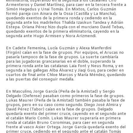
eliminatoria, superando en la segunda a los catalanes Ciro
Armenteros y Daniel Martínez, para caer en la tercera frente a
Simón Hegedus y Unai Tomás. En Mixtos, Carlos Guzmán
formó pareja con Ainara de la Ossa (Castilla y La Mancha),
quedando exentos de la primera ronda y cediendo en la
segunda ante los madrileños Thalida Izaskun Tandea y Adrián
Estepa. Oriana Pérez hizo dupla con el murciano David Tebas,
quedando exentos de la primera eliminatoria, cayendo en la
segunda ante Hugo Armisen y Nora Arizmendi.
En Cadete Femenina, Lucía Guzmán y Alexa Manferdini
(Firgón) caían en la fase de grupos. Por equipos, el Arucas no
pasaría tampoco de la fase de grupos. La suerte cambiaría
para las jugadoras grancanarias en el doble, superando la
primera ronda ante las catalanas Laia Font y Neus Roma, y en
segunda a las gallegas Alba Álvarez y Jiaqi Guo, para ceder en
cuartos de final ante Chloe Marcos y María Méndez, quedando
a las puertas del conseguir medalla.
En Masculino, Jorge García (Peña de la Amistad) y Sergio
Delgado (Defense) pasaban como primeros la fase de grupos.
Lukas Maurer (Peña de la Amistad) también pasaba la fase de
grupos, pero en su caso como segundo. Diego José Almira y
David Pérez (Tabor) caían en la fase de grupos. Delgado
quedaría exento del primer cruce, cayendo en el segundo ante
el catalán Mario Comín. Lukas Maurer superaría en primera
ronda al catalán Bruno Corominas, para caer en segunda
frente al vasco Asier Ortega. Jorge García quedaría exento del
primer cruce, cediendo en el segundo ante el catalán Tomás