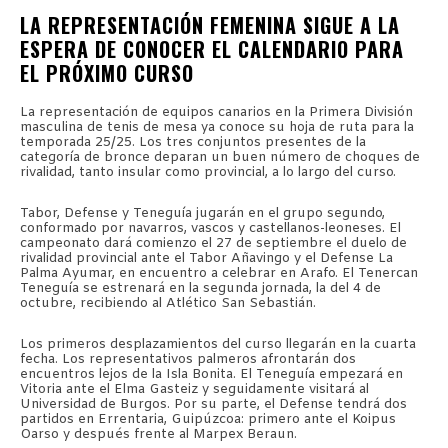
LA REPRESENTACIÓN FEMENINA SIGUE A LA
ESPERA DE CONOCER EL CALENDARIO PARA
EL PRÓXIMO CURSO
La representación de equipos canarios en la Primera División
masculina de tenis de mesa ya conoce su hoja de ruta para la
temporada 25/25. Los tres conjuntos presentes de la
categoría de bronce deparan un buen número de choques de
rivalidad, tanto insular como provincial, a lo largo del curso.
Tabor, Defense y Teneguía jugarán en el grupo segundo,
conformado por navarros, vascos y castellanos-leoneses. El
campeonato dará comienzo el 27 de septiembre el duelo de
rivalidad provincial ante el Tabor Añavingo y el Defense La
Palma Ayumar, en encuentro a celebrar en Arafo. El Tenercan
Teneguía se estrenará en la segunda jornada, la del 4 de
octubre, recibiendo al Atlético San Sebastián.
Los primeros desplazamientos del curso llegarán en la cuarta
fecha. Los representativos palmeros afrontarán dos
encuentros lejos de la Isla Bonita. El Teneguía empezará en
Vitoria ante el Elma Gasteiz y seguidamente visitará al
Universidad de Burgos. Por su parte, el Defense tendrá dos
partidos en Errentaria, Guipúzcoa: primero ante el Koipus
Oarso y después frente al Marpex Beraun.