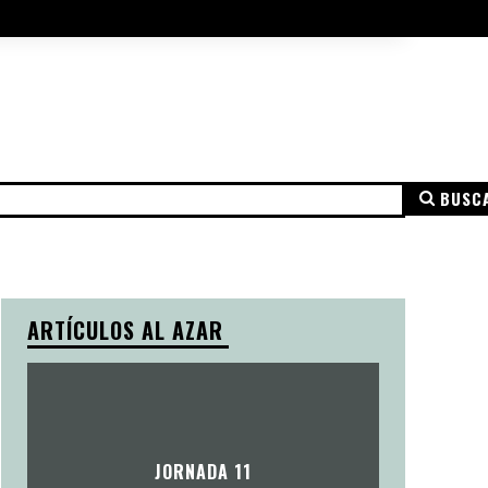
A DE COOKIES
AVISO LEGAL
MÁS
BUSC
NSPARENCIA
AVISO LEGAL
POLÍTICA DE PRIVACIDAD
ARTÍCULOS AL AZAR
JORNADA 11