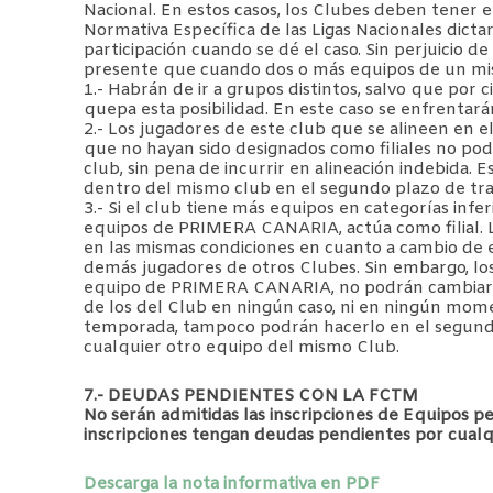
Nacional. En estos casos, los Clubes deben tener e
Normativa Específica de las Ligas Nacionales dicta
participación cuando se dé el caso. Sin perjuicio d
presente que cuando dos o más equipos de un mism
1.- Habrán de ir a grupos distintos, salvo que por c
quepa esta posibilidad. En este caso se enfrentará
2.- Los jugadores de este club que se alineen en el
que no hayan sido designados como filiales no p
club, sin pena de incurrir en alineación indebida
dentro del mismo club en el segundo plazo de tram
3.- Si el club tiene más equipos en categorías inf
equipos de PRIMERA CANARIA, actúa como filial. L
en las mismas condiciones en cuanto a cambio de 
demás jugadores de otros Clubes. Sin embargo, los 
equipo de PRIMERA CANARIA, no podrán cambiar d
de los del Club en ningún caso, ni en ningún momen
temporada, tampoco podrán hacerlo en el segundo 
cualquier otro equipo del mismo Club.
7.- DEUDAS PENDIENTES CON LA FCTM
No serán admitidas las inscripciones de Equipos pe
inscripciones tengan deudas pendientes por cual
Descarga la nota informativa en PDF