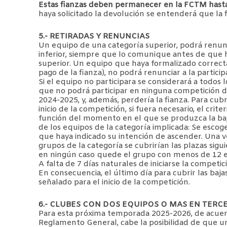
Estas fianzas deben permanecer en la FCTM hasta 
haya solicitado la devolución se entenderá que la
5.- RETIRADAS Y RENUNCIAS
Un equipo de una categoría superior, podrá renunc
inferior, siempre que lo comunique antes de que ha
superior. Un equipo que haya formalizado correctam
pago de la fianza), no podrá renunciar a la particip
Si el equipo no participara se considerará a todos
que no podrá participar en ninguna competición d
2024-2025, y, además, perdería la fianza. Para cubri
inicio de la competición, si fuera necesario, el cri
función del momento en el que se produzca la baja.
de los equipos de la categoría implicada: Se escog
que haya indicado su intención de ascender. Una ve
grupos de la categoría se cubrirían las plazas sig
en ningún caso quede el grupo con menos de 12 e
A falta de 7 días naturales de iniciarse la competic
En consecuencia, el último día para cubrir las baja
señalado para el inicio de la competición.
6.- CLUBES CON DOS EQUIPOS O MAS EN TERCE
Para esta próxima temporada 2025-2026, de acuerdo
Reglamento General, cabe la posibilidad de que u