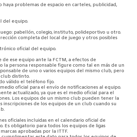
o haya problemas de espacio en carteles, publicidad,
l del equipo.
go: pabellón, colegio, instituto, polideportivo u otro.
Dirección completa del local de juego y otros posibles
rónico oficial del equipo.
e de ese equipo ante la FCTM, a efectos de
ndo la persona responsable figure como tal en más de un
sponsable de uno o varios equipos del mismo club, pero
lub distinto.
o válido el teléfono fijo.
 medio oficial para el envío de notificaciones al equipo.
te actualizado, ya que es el medio oficial para el
ciones. Los equipos de un mismo club pueden tener la
as inscripciones de los equipos de un club cuando su
ub.
es oficiales incluidas en el calendario oficial de
. Es obligatorio para todos los equipos de ligas
 marcas aprobadas por la ITTF.
io cumplimentar este dato para todos los equipos de