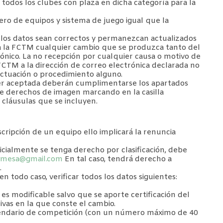
 todos los clubes con plaza en dicha categoría para la
ro de equipos y sistema de juego igual que la
s los datos sean correctos y permanezcan actualizados
 la FCTM cualquier cambio que se produzca tanto del
ónico. La no recepción por cualquier causa o motivo de
FCTM a la dirección de correo electrónica declarada no
 actuación o procedimiento alguno.
 ser aceptada deberán cumplimentarse los apartados
de derechos de imagen marcando en la casilla
 cláusulas que se incluyen.
scripción de un equipo ello implicará la renuncia
inicialmente se tenga derecho por clasificación, debe
demesa@gmail.com
En tal caso, tendrá derecho a
.
en todo caso, verificar todos los datos siguientes:
 es modificable salvo que se aporte certificación del
vas en la que conste el cambio.
alendario de competición (con un número máximo de 40