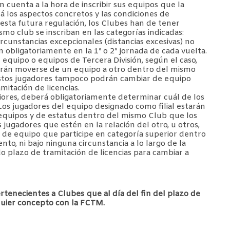
n cuenta a la hora de inscribir sus equipos que la
rá los aspectos concretos y las condiciones de
e esta futura regulación, los Clubes han de tener
o club se inscriban en las categorías indicadas:
ircunstancias excepcionales (distancias excesivas) no
n obligatoriamente en la 1ª o 2ª jornada de cada vuelta.
 equipo o equipos de Tercera División, según el caso,
odrán moverse de un equipo a otro dentro del mismo
. Estos jugadores tampoco podrán cambiar de equipo
itación de licencias.
eriores, deberá obligatoriamente determinar cuál de los
os jugadores del equipo designado como filial estarán
equipos y de estatus dentro del mismo Club que los
jugadores que estén en la relación del otro, u otros,
e equipo que participe en categoría superior dentro
to, ni bajo ninguna circunstancia a lo largo de la
plazo de tramitación de licencias para cambiar a
rtenecientes a Clubes que al día del fin del plazo de
quier concepto con la FCTM.