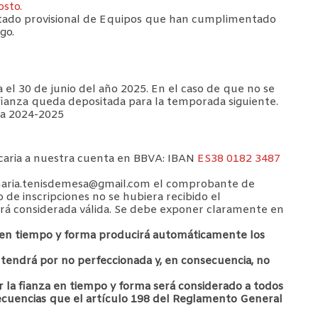
osto.
listado provisional de Equipos que han cumplimentado
go.
l 30 de junio del año 2025. En el caso de que no se
 fianza queda depositada para la temporada siguiente.
da 2024-2025
caria a nuestra cuenta en BBVA: IBAN
ES38 0182 3487
canaria.tenisdemesa@gmail.com el comprobante de
o de inscripciones no se hubiera recibido el
rá considerada válida. Se debe exponer claramente en
a en tiempo y forma producirá automáticamente los
se tendrá por no perfeccionada y, en consecuencia, no
r la fianza en tiempo y forma será considerado a todos
secuencias que el artículo 198 del Reglamento General