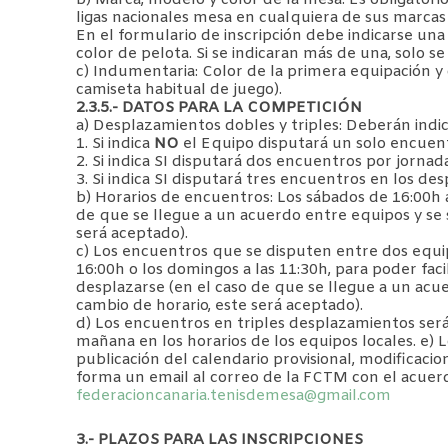
ligas nacionales mesa en cualquiera de sus marcas
En el formulario de inscripción debe indicarse un
color de pelota. Si se indicaran más de una, solo s
c) Indumentaria: Color de la primera equipación y 
camiseta habitual de juego).
2.3.5.- DATOS PARA LA COMPETICIÓN
a) Desplazamientos dobles y triples: Deberán indic
1. Si indica
NO
el Equipo disputará un solo encuen
2. Si indica SI disputará dos encuentros por jornad
3. Si indica SI disputará tres encuentros en los des
b) Horarios de encuentros: Los sábados de 16:00h a
de que se llegue a un acuerdo entre equipos y se s
será aceptado).
c) Los encuentros que se disputen entre dos equipos
16:00h o los domingos a las 11:30h, para poder faci
desplazarse (en el caso de que se llegue a un acue
cambio de horario, este será aceptado).
d) Los encuentros en triples desplazamientos será
mañana en los horarios de los equipos locales. e) L
publicación del calendario provisional, modificacio
forma un email al correo de la FCTM con el acuerd
federacioncanaria.tenisdemesa@gmail.com
3.- PLAZOS PARA LAS INSCRIPCIONES