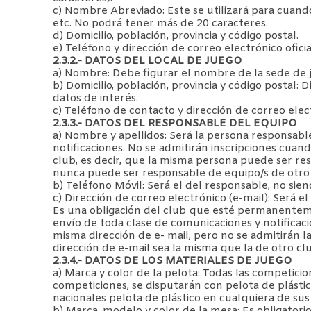
c) Nombre Abreviado: Este se utilizará para cuand
etc. No podrá tener más de 20 caracteres.
d) Domicilio, población, provincia y código postal.
e) Teléfono y dirección de correo electrónico oficia
2.3.2.- DATOS DEL LOCAL DE JUEGO
a) Nombre: Debe figurar el nombre de la sede de jue
b) Domicilio, población, provincia y código postal: 
datos de interés.
c) Teléfono de contacto y dirección de correo elect
2.3.3.- DATOS DEL RESPONSABLE DEL EQUIPO
a) Nombre y apellidos: Será la persona responsabl
notificaciones. No se admitirán inscripciones cua
club, es decir, que la misma persona puede ser re
nunca puede ser responsable de equipo/s de otro c
b) Teléfono Móvil: Será el del responsable, no siend
c) Dirección de correo electrónico (e-mail): Será el
Es una obligación del club que esté permanentemen
envío de toda clase de comunicaciones y notifica
misma dirección de e- mail, pero no se admitirán l
dirección de e-mail sea la misma que la de otro cl
2.3.4.- DATOS DE LOS MATERIALES DE JUEGO
a) Marca y color de la pelota: Todas las competicion
competiciones, se disputarán con pelota de plástico
nacionales pelota de plástico en cualquiera de sus
b) Marca, modelo y color de la mesa: Es obligator