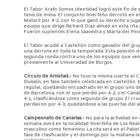
El Tabor Arafo Somos Identidad logró este fin de 
tenis de mesa. El conjunto tinerfeño derrotó en e
Mataró por 4-2, con lo que ganó su derecho a juga
equipo que dirige Richard Díaz alineó en esta cita 
Fueron suplentes Elena Saavedra y Marta del Pin
El Tabor acudió a Castellón como ganador del gru
una derrota en toda la temporada. Esta posición de
segunda ronda contra uno de los equipos que vení
previamente al Universidad de Burgos.
Círculo de Amistad.-
No tuvo la misma suerte el C
División, en fase también celebrada en Castellón. E
regular, quedando encuadrado en el grupo uno de 
de Barcelona, con el que perdió por 4-2, y el Can
4-1, clasificándose como segundo de grupo. El cru
perdieron por 4-3, quedándose a las puertas del 
Campeonato de Canarias.-
No para la actividad en 
semana vivirá en la localidad tinerfeña de Los Re
masculino como femenino. La cita será en el Pabell
fase de clasificación y el domingo por la mañana la 