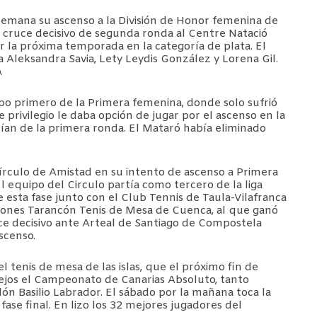
semana su ascenso a la División de Honor femenina de
l cruce decisivo de segunda ronda al Centre Natació
r la próxima temporada en la categoría de plata. El
a Aleksandra Savia, Lety Leydis González y Lorena Gil.
o.
po primero de la Primera femenina, donde solo sufrió
 privilegio le daba opción de jugar por el ascenso en la
an de la primera ronda. El Mataró había eliminado
írculo de Amistad en su intento de ascenso a Primera
l equipo del Circulo partía como tercero de la liga
esta fase junto con el Club Tennis de Taula-Vilafranca
alones Tarancón Tenis de Mesa de Cuenca, al que ganó
ce decisivo ante Arteal de Santiago de Compostela
ascenso.
el tenis de mesa de las islas, que el próximo fin de
alejos el Campeonato de Canarias Absoluto, tanto
ón Basilio Labrador. El sábado por la mañana toca la
fase final. En lizo los 32 mejores jugadores del